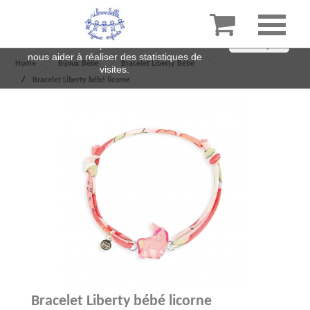

En poursuivant votre navigation sur ce site,
vous acceptez l’utilisation de cookies pour
améliorer votre expérience sur notre site et
J'accepte
nous aider à réaliser des statistiques de
Home
Bijoux Bébé
Bracelet Liberty Bébé
visites.
Bracelet Liberty bébé licorne
Bracelet Liberty bébé licorne