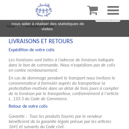

En poursuivant votre navigation sur ce site,
vous acceptez l’utilisation de cookies pour
améliorer votre expérience sur notre site et
J'accepte
nous aider à réaliser des statistiques de
Home
Livraisons et retours
visites.
LIVRAISONS ET RETOURS
Expédition de votre colis
Les livraisons sont faites à l’adresse de livraison indiquée
dans le bon de commande. Nous n’expédions pas de colis
en contre remboursement.
En cas de dommage pendant le transport nous invitons le
consommateur à formuler auprès du transporteur la
protestation motivée dans un délai de trois jours à compter
de la livraison par le transporteur, conformément à l'article
L. 133-3 du Code de Commerce.
Retour de votre colis
Garantie : Tous les produits fournis par le vendeur
bénéficient de la garantie légale prévue par les articles
1641 et suivants du Code civil.