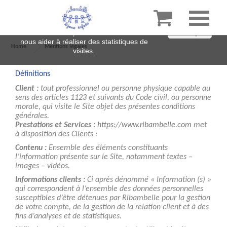

En poursuivant votre navigation sur ce site,
vous acceptez l’utilisation de cookies pour
améliorer votre expérience sur notre site et
J'accepte
nous aider à réaliser des statistiques de
Home
Mentions légales
visites.
Définitions
Client :
tout professionnel ou personne physique capable au
sens des articles 1123 et suivants du Code civil, ou personne
morale, qui visite le Site objet des présentes conditions
générales.
Prestations et Services :
https://www.ribambelle.com
met
à disposition des Clients :
Contenu :
Ensemble des éléments constituants
l’information présente sur le Site, notamment textes –
images – vidéos.
Informations clients :
Ci après dénommé « Information (s) »
qui correspondent à l’ensemble des données personnelles
susceptibles d’être détenues par Ribambelle pour la gestion
de votre compte, de la gestion de la relation client et à des
fins d’analyses et de statistiques.