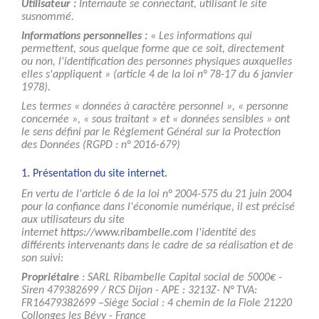
Utilisateur :
Internaute se connectant, utilisant le site
susnommé.
Informations personnelles :
« Les informations qui
permettent, sous quelque forme que ce soit, directement
ou non, l'identification des personnes physiques auxquelles
elles s'appliquent » (article 4 de la loi n° 78-17 du 6 janvier
1978).
Les termes « données à caractère personnel », « personne
concernée », « sous traitant » et « données sensibles » ont
le sens défini par le Règlement Général sur la Protection
des Données (RGPD : n° 2016-679)
1. Présentation du site internet.
En vertu de l'article 6 de la loi n° 2004-575 du 21 juin 2004
pour la confiance dans l'économie numérique, il est précisé
aux utilisateurs du site
internet
https://www.ribambelle.com
l'identité des
différents intervenants dans le cadre de sa réalisation et de
son suivi:
Propriétaire
: SARL Ribambelle Capital social de 5000€ -
Siren 479382699 / RCS Dijon - APE : 3213Z- N° TVA:
FR16479382699 –Siège Social : 4 chemin de la Fiole 21220
Collonges les Bévy - France