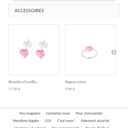
ACCESSOIRES
Boucles d'oreille...
Bague coeur
Brac
17,00 €
9,00 €
14,
Nos magasins
Contactez-nous
Pour commander
Mentions légales
CGV
C'est nous !
Paiement sécurisé