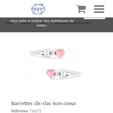

En poursuivant votre navigation sur ce site,
vous acceptez l’utilisation de cookies pour
améliorer votre expérience sur notre site et
J'accepte
nous aider à réaliser des statistiques de
Home
Thèmes
Coeur
Barrettes clic-clac 4cm coeur
visites.
Barrettes clic-clac 4cm coeur
Référence
716272